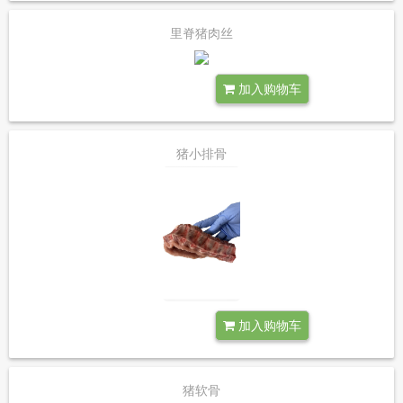
里脊猪肉丝
加入购物车
猪小排骨
加入购物车
猪软骨