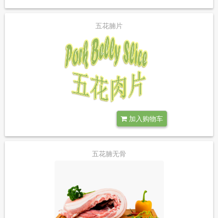
五花腩片
加入购物车
五花腩无骨