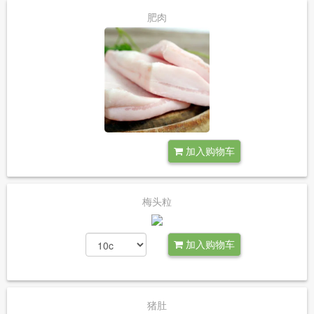
肥肉
加入购物车
梅头粒
加入购物车
猪肚