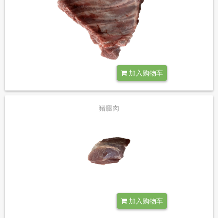
加入购物车
猪腿肉
加入购物车