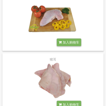
加入购物车
猪耳
加入购物车