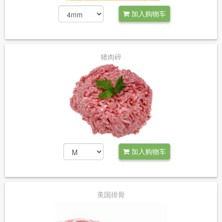
加入购物车
猪肉碎
加入购物车
美国排骨