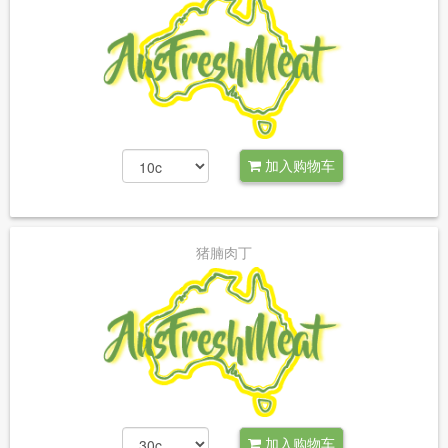
加入购物车
猪腩肉丁
加入购物车